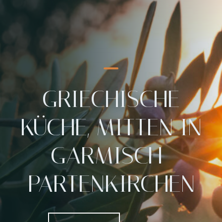
Table Reservation
GRIECHISCHE
KÜCHE, MITTEN IN
GARMISCH-
PARTENKIRCHEN
Person