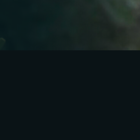
© Alekos 2024. Alle Rechte vorbehalten |
Webdesign
Menzel
ZURÜCK NACH OBEN