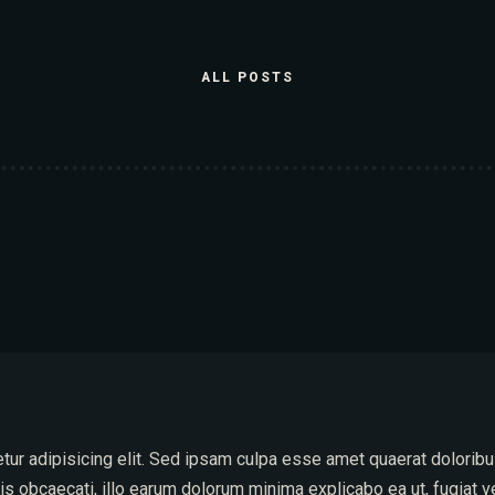
RESERVE A TABLE
ALL POSTS
tur adipisicing elit. Sed ipsam culpa esse amet quaerat dolori
s obcaecati, illo earum dolorum minima explicabo ea ut, fugiat v