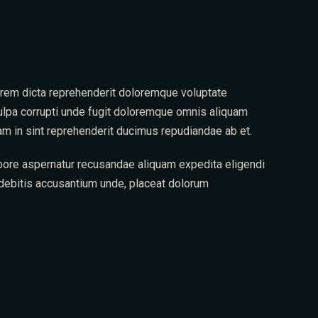
lorem dicta reprehenderit doloremque voluptate
Culpa corrupti unde fugit doloremque omnis aliquam
am in sint reprehenderit ducimus repudiandae ab et.
pore aspernatur recusandae aliquam expedita eligendi
 debitis accusantium unde, placeat dolorum