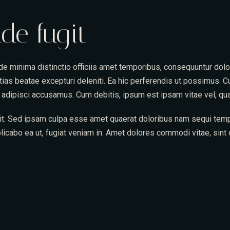
Table Reservation
de fugit
Unde minima distinctio officiis amet temporibus, consequuntur do
ias beatae excepturi deleniti. Ea hic perferendis ut possimus. 
um adipisci accusamus. Cum debitis, ipsum est ipsam vitae vel, qu
Time
elit. Sed ipsam culpa esse amet quaerat doloribus nam sequi tem
licabo ea ut, fugiat veniam in. Amet dolores commodi vitae, sint