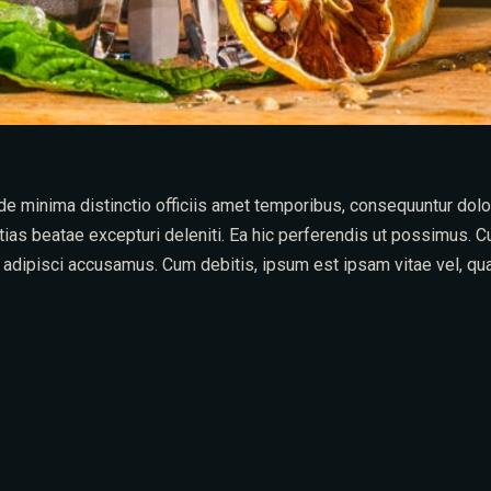
Unde minima distinctio officiis amet temporibus, consequuntur do
ias beatae excepturi deleniti. Ea hic perferendis ut possimus. 
um adipisci accusamus. Cum debitis, ipsum est ipsam vitae vel, qu