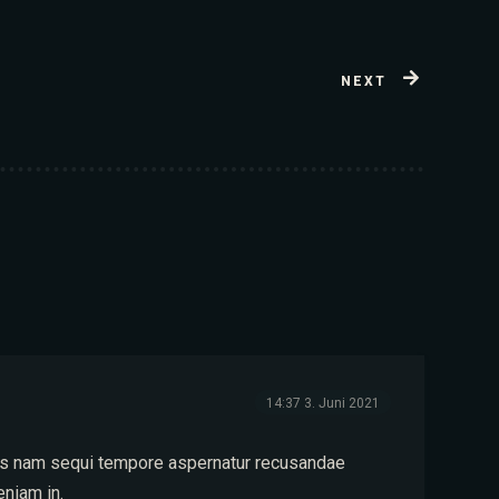
NEXT
14:37
3. Juni 2021
bus nam sequi tempore aspernatur recusandae
eniam in.